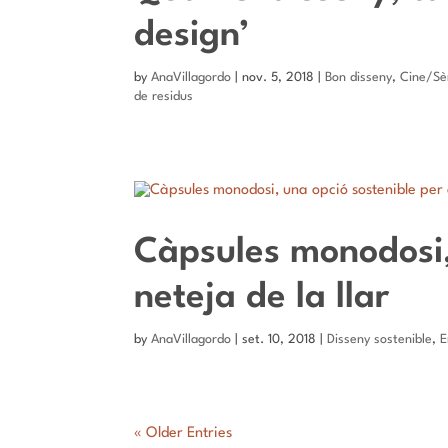
design’
by
AnaVillagordo
|
nov. 5, 2018
|
Bon disseny
,
Cine/Sè
de residus
Càpsules monodosi, 
neteja de la llar
by
AnaVillagordo
|
set. 10, 2018
|
Disseny sostenible
,
E
« Older Entries