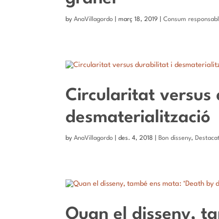
by
AnaVillagordo
|
març 18, 2019
|
Consum responsab
Circularitat versus 
desmaterialització
by
AnaVillagordo
|
des. 4, 2018
|
Bon disseny
,
Destaca
Quan el disseny, t