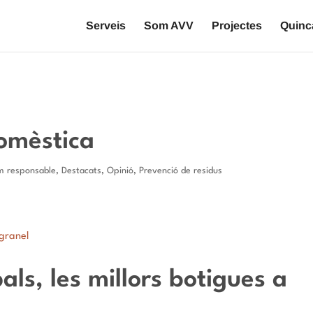
Serveis
Som AVV
Projectes
Quinca
domèstica
 responsable
,
Destacats
,
Opinió
,
Prevenció de residus
als, les millors botigues a