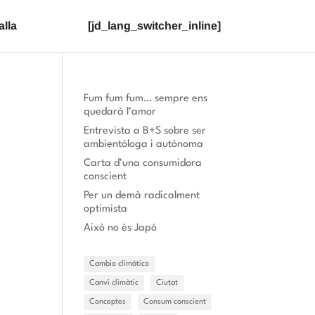
lla
[jd_lang_switcher_inline]
Fum fum fum… sempre ens
quedarà l’amor
Entrevista a B+S sobre ser
ambientòloga i autònoma
Carta d’una consumidora
conscient
Per un demà radicalment
optimista
Això no és Japó
Cambio climático
Canvi climàtic
Ciutat
Conceptes
Consum conscient