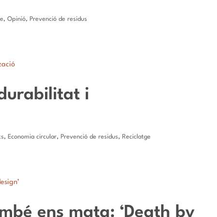
le
,
Opinió
,
Prevenció de residus
durabilitat i
ts
,
Economia circular
,
Prevenció de residus
,
Reciclatge
ambé ens mata: ‘Death by