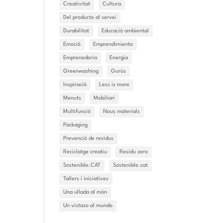
Creativitat
Cultura
Del producte al servei
Durabilitat
Educació ambiental
Emoció
Emprendimiento
Emprenedoria
Energia
Greenwashing
Gurús
Inspiració
Less is more
Menuts
Mobiliari
Multifunció
Nous materials
Packaging
Prevenció de residus
Reciclatge creatiu
Residu zero
Sostenible.CAT
Sostenible.cat
Tallers i iniciatives
Una ullada al món
Un vistazo al mundo