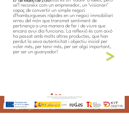
El fundador en realitat és un ‘lladre’ d’idees, però
17 de març de 2017
se’l reconeix com un emprenedor, un ‘visionari’
capaç de convertir un simple negoci
d’hamburgueses ràpides en un negoci immobiliari
arreu del món que transmet sentiment de
pertinença a una manera de fer i de viure que
encara avui dia funciona. La reflexió és com això
ha passat amb molts altres productes, que han
perdut la seva autenticitat i objectiu inicial per
voler més, per tenir més, per ser algú important,
per ser un guanyador!
2025 © Ana Villagordo Vegara
2026 © Ana Villagordo Vegara
Aviso legal
Política de Privacidad
Política de Cookies
ana@anavillagordo.com
620 655 683