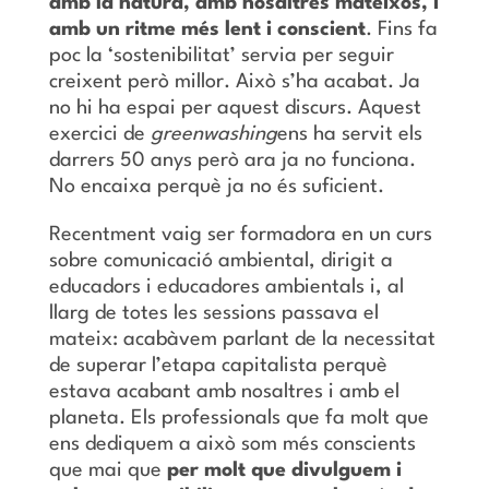
amb la natura, amb nosaltres mateixos, i
amb un ritme més lent i conscient
. Fins fa
poc la ‘sostenibilitat’ servia per seguir
creixent però millor. Això s’ha acabat. Ja
no hi ha espai per aquest discurs. Aquest
exercici de
greenwashing
ens ha servit els
darrers 50 anys però ara ja no funciona.
No encaixa perquè ja no és suficient.
Recentment vaig ser formadora en un curs
sobre comunicació ambiental, dirigit a
educadors i educadores ambientals i, al
llarg de totes les sessions passava el
mateix: acabàvem parlant de la necessitat
de superar l’etapa capitalista perquè
estava acabant amb nosaltres i amb el
planeta. Els professionals que fa molt que
ens dediquem a això som més conscients
que mai que
per molt que divulguem i