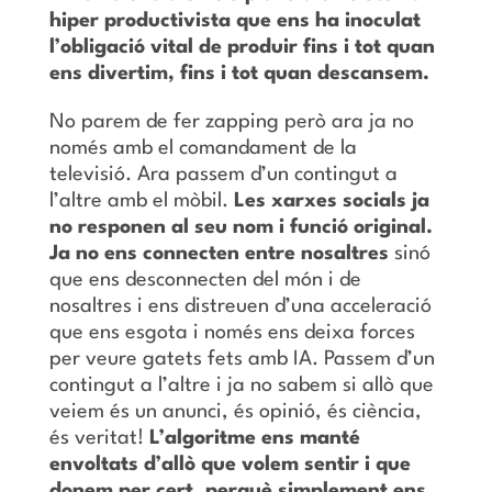
hiper productivista que ens ha inoculat
l’obligació vital de produir fins i tot quan
ens divertim, fins i tot quan descansem.
No parem de fer zapping però ara ja no
només amb el comandament de la
televisió. Ara passem d’un contingut a
l’altre amb el mòbil.
Les xarxes socials ja
no responen al seu nom i funció original.
Ja no ens connecten entre nosaltres
sinó
que ens desconnecten del món i de
nosaltres i ens distreuen d’una acceleració
que ens esgota i només ens deixa forces
per veure gatets fets amb IA. Passem d’un
contingut a l’altre i ja no sabem si allò que
veiem és un anunci, és opinió, és ciència,
és veritat!
L’algoritme ens manté
envoltats d’allò que volem sentir i que
donem per cert, perquè simplement ens