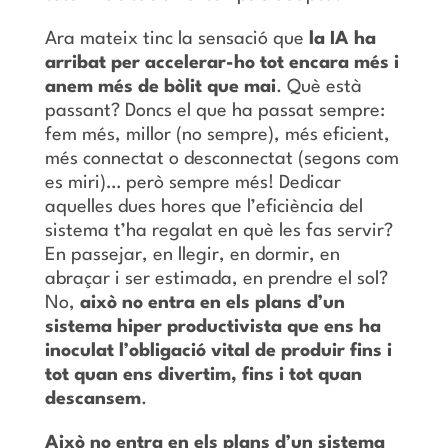
Ara mateix tinc la sensació que
la IA ha
arribat per accelerar-ho tot encara més i
anem més de bòlit que mai
. Què està
passant? Doncs el que ha passat sempre:
fem més, millor (no sempre), més eficient,
més connectat o desconnectat (segons com
es miri)… però sempre més! Dedicar
aquelles dues hores que l’eficiència del
sistema t’ha regalat en què les fas servir?
En passejar, en llegir, en dormir, en
abraçar i ser estimada, en prendre el sol?
No,
això no entra en els plans d’un
sistema hiper productivista que ens ha
inoculat l’obligació vital de produir fins i
tot quan ens divertim, fins i tot quan
descansem
.
Això no entra en els plans d’un sistema