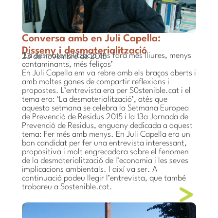
Conversa amb en Juli Capella:
Disseny i desmaterialització
‘La desmaterialització ens farà més lliures, menys
23 de novembre de 2015
contaminants, més feliços’
En Juli Capella em va rebre amb els braços oberts i
amb moltes ganes de compartir reflexions i
propostes. L’entrevista era per S0stenible.cat i el
tema era: ‘La desmaterialització’, atès que
aquesta setmana se celebra la Setmana Europea
de Prevenció de Residus 2015 i la 13a Jornada de
Prevenció de Residus, enguany dedicada a aquest
tema: Fer més amb menys. En Juli Capella era un
bon candidat per fer una entrevista interessant,
propositiva i molt engrecadora sobre el fenomen
de la desmaterialització de l’economia i les seves
implicacions ambientals. I així va ser. A
continuació podeu llegir l’entrevista, que també
trobareu a Sostenible.cat.