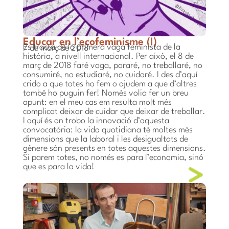
Educar en l’ecofeminisme (I)
Es tracta de la primera vaga feminista de la
7 de març de 2018
història, a nivell internacional. Per això, el 8 de
març de 2018 faré vaga, pararé, no treballaré, no
consumiré, no estudiaré, no cuidaré. I des d’aquí
crido a que totes ho fem o ajudem a que d’altres
també ho puguin fer! Només volia fer un breu
apunt: en el meu cas em resulta molt més
complicat deixar de cuidar que deixar de treballar.
I aquí és on trobo la innovació d’aquesta
convocatòria: la vida quotidiana té moltes més
dimensions que la laboral i les desigualtats de
gènere són presents en totes aquestes dimensions.
Si parem totes, no només es para l’economia, sinó
que es para la vida!