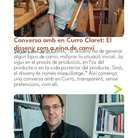
Conversa amb en Curro Claret: El
disseny com a eina de canvi
Segons en Curro Claret, “el disseny ha de generar
28 de juliol de 2017
algun tipus de canvi, millorar la situació inicial. Ja
sigui en el procés de producció, en l’ús del
producte o en la vida posterior del producte. Sinó,
el disseny és només maquillatge.” Així comença
una conversa amb en Curro, transparent, sense
pretencions, com ell.