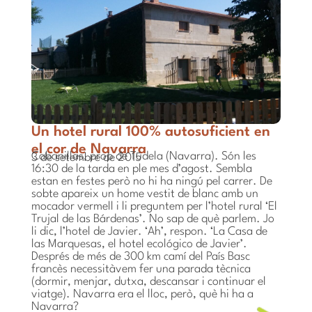
Un hotel rural 100% autosuficient en
el cor de Navarra
Cabanillas, prop de Tudela (Navarra). Són les
3 de setembre de 2015
16:30 de la tarda en ple mes d’agost. Sembla
estan en festes però no hi ha ningú pel carrer. De
sobte apareix un home vestit de blanc amb un
mocador vermell i li preguntem per l’hotel rural ‘El
Trujal de las Bárdenas’. No sap de què parlem. Jo
li dic, l’hotel de Javier. ‘Ah’, respon. ‘La Casa de
las Marquesas, el hotel ecológico de Javier’.
Després de més de 300 km camí del País Basc
francès necessitàvem fer una parada tècnica
(dormir, menjar, dutxa, descansar i continuar el
viatge). Navarra era el lloc, però, què hi ha a
Navarra?