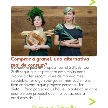
Comprar a granel, una alternativa
real de consum?
Comprar a pes, un propòsit per al 2015?El teu
8 de gener de 2015
2015 segur que es presenta amb molts bons
propòsits: fer esport, viure de manera més
saludable, fer algun viatge, ser més sostenible,
tirar endavant algun projecte personal, fer
dieta... Però potser no us havíeu plantejat un altre
possible bon propòsit que implica: accedir a
productes de […]
Veure més Quincalla