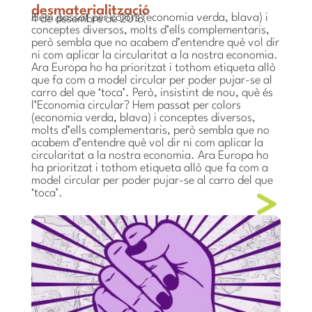
desmaterialització
Hem passat per colors (economia verda, blava) i
4 de desembre de 2018
conceptes diversos, molts d’ells complementaris,
però sembla que no acabem d’entendre què vol dir
ni com aplicar la circularitat a la nostra economia.
Ara Europa ho ha prioritzat i tothom etiqueta allò
que fa com a model circular per poder pujar-se al
carro del que ‘toca’. Però, insistint de nou, què és
l’Economia circular? Hem passat per colors
(economia verda, blava) i conceptes diversos,
molts d’ells complementaris, però sembla que no
acabem d’entendre què vol dir ni com aplicar la
circularitat a la nostra economia. Ara Europa ho
ha prioritzat i tothom etiqueta allò que fa com a
model circular per poder pujar-se al carro del que
‘toca’.