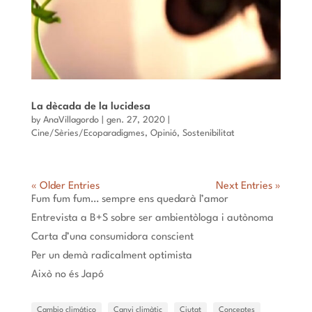
La dècada de la lucidesa
by
AnaVillagordo
|
gen. 27, 2020
|
Cine/Sèries/Ecoparadigmes
,
Opinió
,
Sostenibilitat
« Older Entries
Next Entries »
Fum fum fum… sempre ens quedarà l’amor
Entrevista a B+S sobre ser ambientòloga i autònoma
Carta d’una consumidora conscient
Per un demà radicalment optimista
Això no és Japó
Cambio climático
Canvi climàtic
Ciutat
Conceptes