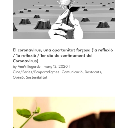
El coronavirus, una oportunitat forçosa (1a reflexió
/ 1a reflexió / 1er dia de confinament del
Coronavirus)
by
AnaVillagordo
|
març 13, 2020
|
Cine/Sèries/Ecoparadigmes
,
Comunicació
,
Destacats
,
Opinió
,
Sostenibilitat