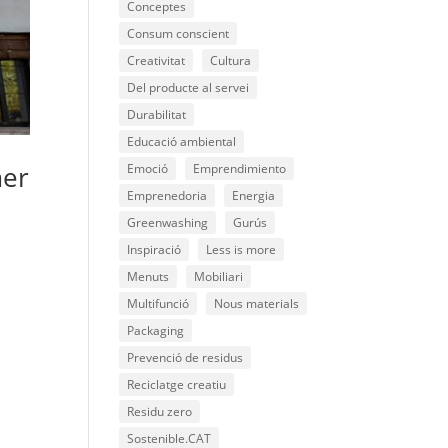
Conceptes
Consum conscient
Creativitat
Cultura
Del producte al servei
Durabilitat
Educació ambiental
mer
Emoció
Emprendimiento
Emprenedoria
Energia
Greenwashing
Gurús
Inspiració
Less is more
Menuts
Mobiliari
Multifunció
Nous materials
Packaging
Prevenció de residus
Reciclatge creatiu
Residu zero
Sostenible.CAT