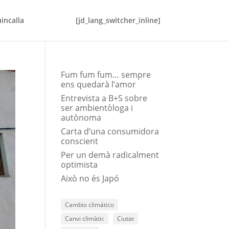
incalla
[jd_lang_switcher_inline]
Fum fum fum… sempre
ens quedarà l’amor
Entrevista a B+S sobre
ser ambientòloga i
autònoma
Carta d’una consumidora
conscient
Per un demà radicalment
optimista
Això no és Japó
Cambio climático
Canvi climàtic
Ciutat