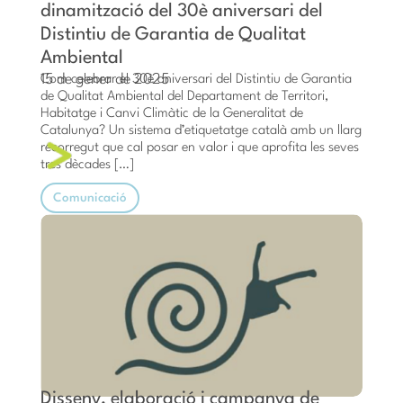
dinamització del 30è aniversari del
Distintiu de Garantia de Qualitat
Ambiental
15 de gener de 2025
Com celebrar el 30è aniversari del Distintiu de Garantia
de Qualitat Ambiental del Departament de Territori,
Habitatge i Canvi Climàtic de la Generalitat de
Catalunya? Un sistema d’etiquetatge català amb un llarg
recorregut que cal posar en valor i que aprofita les seves
tres dècades […]
Comunicació
Disseny, elaboració i campanya de