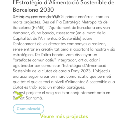
l'Estratègia d'Alimentació Sostenible de
Barcelona 2030
26 de desembre de 2022
Definir els encarrecs va ser el primer encàrrec, com en
molts projectes. Des del Pla Estratègic Metropolità de
Barcelona (PEMB) i l’Ajuntament de Barcelona ens van
demanar, d’una banda, assessorar (en el marc de la
Capitalitat de l’Alimentació Sostenible) sobre
l’enfocament de les diferentes campanyes a realizar,
sense entrar en creativitat però sí aportant la nostra visió
estratègica. De l’altra banda, vam dissenyar un
“artefacte comunicatiu” integrador, articulador i
aglutinador per comunicar l’Estratègia d’Alimentació
Sostenible de la ciutat de cara a l’any 2023. L’objectiu
era aconseguir crear un marc comunicatiu que permeti
que tot el que es faci a nivell d’alimentació sostenible a la
ciutat es trobi sota un mateix paraigües.
Aquest projecte el vaig realitzar conjuntament amb en
Bernat Sanromà.
Comunicació
Veure més projectes