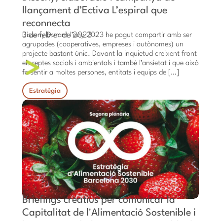
llançament d’Ectiva L’espiral que
reconnecta
3 de febrer de 2023
Disseny Durant l’any 2023 he pogut compartir amb ser
agrupades (cooperatives, empreses i autònomes) un
projecte bastant únic. Davant la inquietud creixent front
els reptes socials i ambientals i també l’ansietat i que això
fa sentir a moltes persones, entitats i equips de […]
Estratègia
Briefings creatius per comunicar la
Capitalitat de l'Alimentació Sostenible i