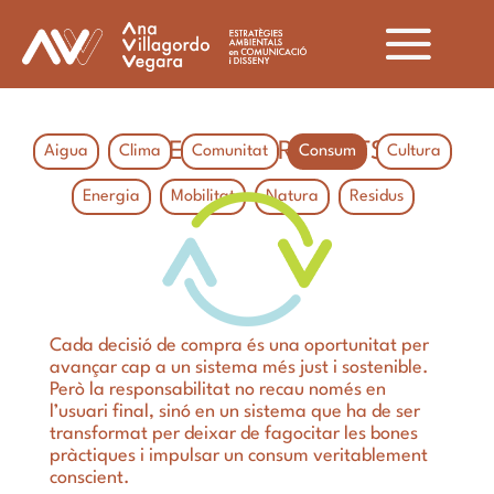
PROJECTES PER ÀMBITS
Aigua
Clima
Comunitat
Consum
Cultura
Energia
Mobilitat
Natura
Residus
Cada decisió de compra és una oportunitat per
avançar cap a un sistema més just i sostenible.
Però la responsabilitat no recau només en
l’usuari final, sinó en un sistema que ha de ser
transformat per deixar de fagocitar les bones
pràctiques i impulsar un consum veritablement
conscient.