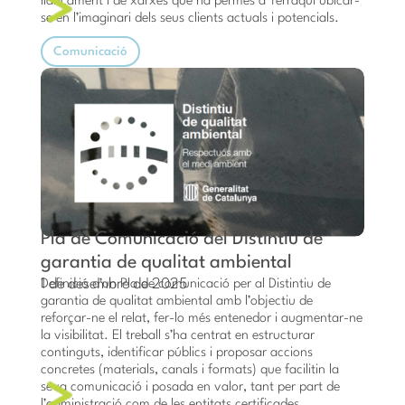
llançament i de xarxes que ha permès a Terraqui ubicar-
se en l’imaginari dels seus clients actuals i potencials.
Comunicació
Pla de Comunicació del Distintiu de
garantia de qualitat ambiental
1 de desembre de 2025
Definició d’un Pla de comunicació per al Distintiu de
garantia de qualitat ambiental amb l’objectiu de
reforçar-ne el relat, fer-lo més entenedor i augmentar-ne
la visibilitat. El treball s’ha centrat en estructurar
continguts, identificar públics i proposar accions
concretes (materials, canals i formats) que facilitin la
seva comunicació i posada en valor, tant per part de
l’administració com de les entitats certificades.