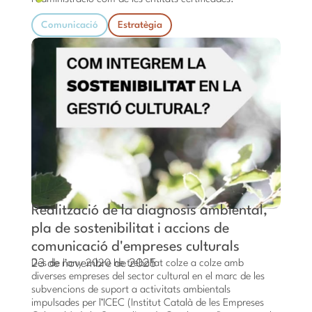
Comunicació
Estratègia
Realització de la diagnosis ambiental,
pla de sostenibilitat i accions de
comunicació d'empreses culturals
23 de novembre de 2025
Des de l’any 2020 he treballat colze a colze amb
diverses empreses del sector cultural en el marc de les
subvencions de suport a activitats ambientals
impulsades per l’ICEC (Institut Català de les Empreses