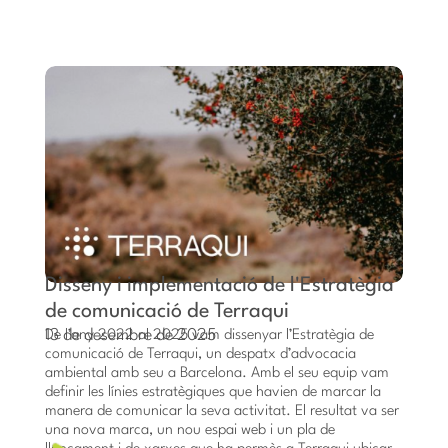
Disseny i implementació de l'Estratègia
de comunicació de Terraqui
13 de desembre de 2025
De l’any 2022 al 2025 vam dissenyar l’Estratègia de
comunicació de Terraqui, un despatx d’advocacia
ambiental amb seu a Barcelona. Amb el seu equip vam
definir les línies estratègiques que havien de marcar la
manera de comunicar la seva activitat. El resultat va ser
una nova marca, un nou espai web i un pla de