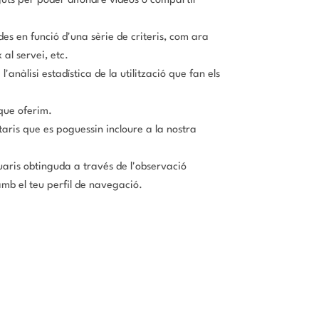
guts per poder difondre vídeos o compartir
es en funció d'una sèrie de criteris, com ara
 al servei, etc.
anàlisi estadística de la utilització que fan els
 que oferim.
taris que es poguessin incloure a la nostra
ris obtinguda a través de l'observació
amb el teu perfil de navegació.