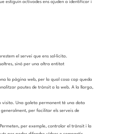
ue estiguin activades ens ajuden a identificar i
restem el servei que ens sol·licita.
altres, sinó per una altra entitat
ona la pàgina web, per la qual cosa cap queda
alitzar pautes de trànsit a la web. A la llarga,
a visita. Una galeta permanent té una data
generalment, per facilitar els serveis de
ermeten, per exemple, controlar el trànsit i la