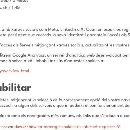
g web / 3 Mesos
web / 1 dia
rs amb xarxes socials com Meta, LinkedIn o X. Quan un usuari es reg
eta persistent que recorda la seva identitat i garanteix l'accés als S
'accés als Serveis mitjançant xarxes socials, actualitzant les vostre
litzem Google Analytics, un servei d'analítica web desenvolupat per
ació sobre això i inhabilitar l'ús d'aquestes cookies a:
cyoverview.html
bilitar
letes, mitjançant la selecció de la corresponent opció del vostre na
i accedir a algun dels serveis o que impedeixi el bon funcionament d
elació amb els navegadors més comuns, als links que s'inclouen a co
s-es/windows7/how-to-manage-cookies-in-internet-explorer-9