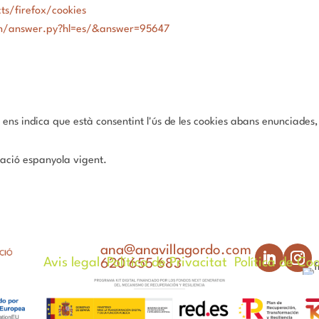
ts/firefox/cookies
in/answer.py?hl=es/&answer=95647
ens indica que està consentint l'ús de les cookies abans enunciades, 
slació espanyola vigent.
ana@anavillagordo.com
Avis legal
Política de Privacitat
Política de Co
620 655 683