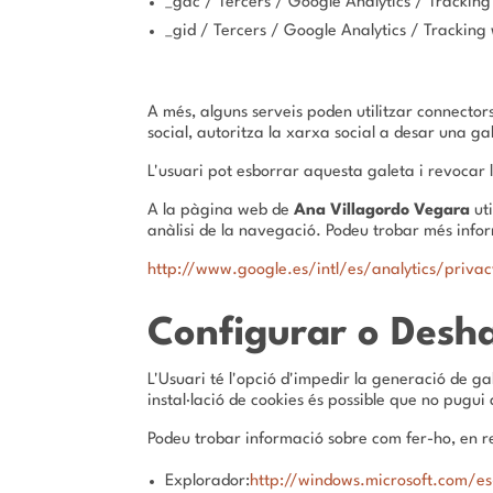
_gac / Tercers / Google Analytics / Trackin
_gid / Tercers / Google Analytics / Tracking 
A més, alguns serveis poden utilitzar connecto
social, autoritza la xarxa social a desar una gal
L'usuari pot esborrar aquesta galeta i revocar l
A la pàgina web de
Ana Villagordo Vegara
uti
anàlisi de la navegació. Podeu trobar més inform
http://www.google.es/intl/es/analytics/priva
Configurar o Desha
L'Usuari té l'opció d'impedir la generació de ga
instal·lació de cookies és possible que no pugu
Podeu trobar informació sobre com fer-ho, en r
Explorador:
http://windows.microsoft.com/e