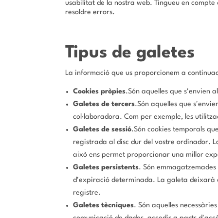
usabilitat de la nostra web. Tingueu en compte q
resoldre errors.
Tipus de galetes
La informació que us proporcionem a continuaci
Cookies pròpies
.Són aquelles que s'envien al
Galetes de tercers
.Són aquelles que s'envien
col·laboradora. Com per exemple, les utilitz
Galetes de sessió
.Són cookies temporals qu
registrada al disc dur del vostre ordinador. 
això ens permet proporcionar una millor experi
Galetes persistents
. Són emmagatzemades al
d'expiració determinada. La galeta deixarà de
registre.
Galetes tècniques
. Són aquelles necessàries