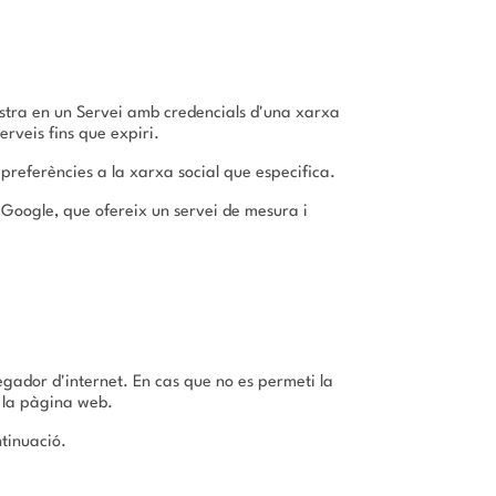
istra en un Servei amb credencials d'una xarxa
erveis fins que expiri.
s preferències a la xarxa social que especifica.
 Google, que ofereix un servei de mesura i
vegador d'internet. En cas que no es permeti la
e la pàgina web.
ntinuació.