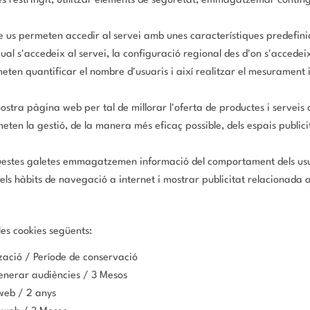
s restringit, utilitzar elements de seguretat, emmagatzemar contin
e us permeten accedir al servei amb unes característiques predefinid
ual s'accedeix al servei, la configuració regional des d'on s'accedeix
ten quantificar el nombre d'usuaris i així realitzar el mesurament i l'
nostra pàgina web per tal de millorar l'oferta de productes i serveis
eten la gestió, de la manera més eficaç possible, dels espais publici
uestes galetes emmagatzemen informació del comportament dels usua
els hàbits de navegació a internet i mostrar publicitat relacionada 
les cookies següents:
ització / Període de conservació
generar audiències / 3 Mesos
 web / 2 anys