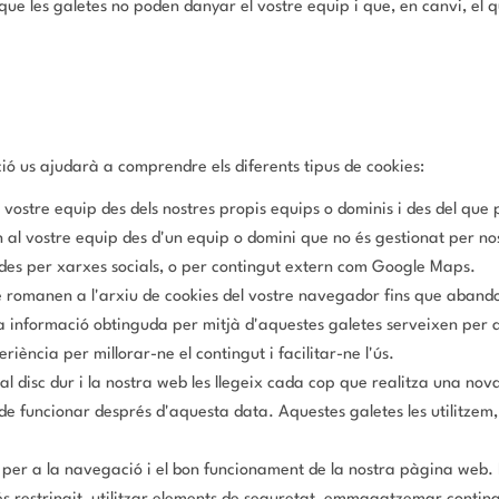
ue les galetes no poden danyar el vostre equip i que, en canvi, el q
ó us ajudarà a comprendre els diferents tipus de cookies:
 vostre equip des dels nostres propis equips o dominis i des del que p
 al vostre equip des d'un equip o domini que no és gestionat per nos
ades per xarxes socials, o per contingut extern com Google Maps.
e romanen a l'arxiu de cookies del vostre navegador fins que aband
La informació obtinguda per mitjà d'aquestes galetes serveixen per an
ència per millorar-ne el contingut i facilitar-ne l'ús.
 disc dur i la nostra web les llegeix cada cop que realitza una nov
 funcionar després d'aquesta data. Aquestes galetes les utilitzem, 
 per a la navegació i el bon funcionament de la nostra pàgina web. P