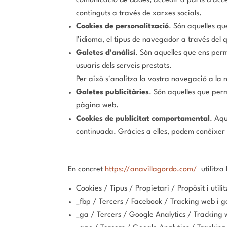
comunicació de dades, accedir a parts d'accé
continguts a través de xarxes socials.
Cookies de personalització
. Són aquelles qu
l'idioma, el tipus de navegador a través del q
Galetes d'anàlisi
. Són aquelles que ens perme
usuaris dels serveis prestats.
Per això s'analitza la vostra navegació a la 
Galetes publicitàries
. Són aquelles que perm
pàgina web.
Cookies de publicitat comportamental
. Aq
continuada. Gràcies a elles, podem conèixer 
En concret
https://anavillagordo.com/
utilitza 
Cookies / Tipus / Propietari / Propòsit i util
_fbp / Tercers / Facebook / Tracking web i 
_ga / Tercers / Google Analytics / Tracking