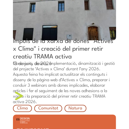
Impuls de la xarxa de dones "Actives
x Clima" i creació del primer retir
creatiu TRAMA activa
18 de juny de 2026
Concepció, disseny, implementació, dinamització i gestió
del projecte ‘Actives x Clima’ durant l’any 2026.
Aquesta feina ha implicat actualitzar els continguts i
disseny de la pàgina web d’Actives x Clima, preparar i
conduir 3 webinars amb dones implicades, elaborar
articles i fer el seguiment de les noves adhesions a la
xarxa i la preparació del primer retir creatiu TRAMA
activa 2026.
Clima
Comunitat
Natura