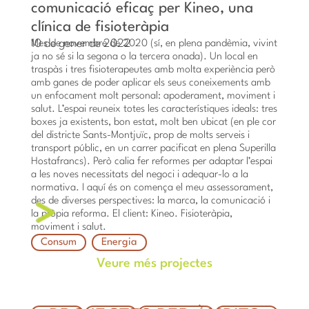
comunicació eficaç per Kineo, una
clínica de fisioteràpia
10 de gener de 2022
Mes de novembre de 2020 (sí, en plena pandèmia, vivint
ja no sé si la segona o la tercera onada). Un local en
traspàs i tres fisioterapeutes amb molta experiència però
amb ganes de poder aplicar els seus coneixements amb
un enfocament molt personal: apoderament, moviment i
salut. L’espai reuneix totes les característiques ideals: tres
boxes ja existents, bon estat, molt ben ubicat (en ple cor
del districte Sants-Montjuïc, prop de molts serveis i
transport públic, en un carrer pacificat en plena Superilla
Hostafrancs). Però calia fer reformes per adaptar l’espai
a les noves necessitats del negoci i adequar-lo a la
normativa. I aquí és on comença el meu assessorament,
des de diverses perspectives: la marca, la comunicació i
la pròpia reforma. El client: Kineo. Fisioteràpia,
moviment i salut.
Consum
Energia
Veure més projectes