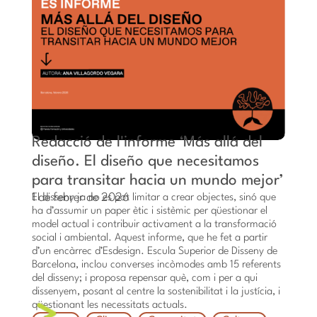
Redacció de l'informe ‘Más allá del
diseño. El diseño que necesitamos
para transitar hacia un mundo mejor’
1 de febrer de 2026
El disseny ja no es pot limitar a crear objectes, sinó que
ha d’assumir un paper ètic i sistèmic per qüestionar el
model actual i contribuir activament a la transformació
social i ambiental. Aquest informe, que he fet a partir
d’un encàrrec d’Esdesign. Escula Superior de Disseny de
Barcelona, ​​inclou converses incòmodes amb 15 referents
del disseny; i proposa repensar què, com i per a qui
dissenyem, posant al centre la sostenibilitat i la justícia, i
qüestionant les necessitats actuals.