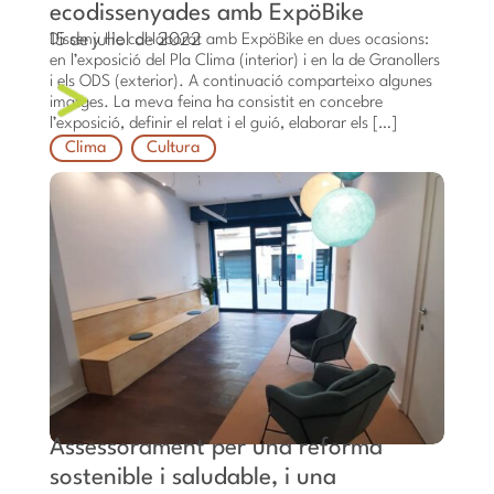
ecodissenyades amb ExpöBike
15 de juliol de 2022
Disseny He col·laborat amb ExpöBike en dues ocasions:
en l’exposició del Pla Clima (interior) i en la de Granollers
i els ODS (exterior). A continuació comparteixo algunes
imatges. La meva feina ha consistit en concebre
l’exposició, definir el relat i el guió, elaborar els […]
Clima
Cultura
Assessorament per una reforma
sostenible i saludable, i una