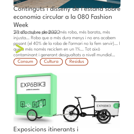
Continguts i disseny de l'estand sobre
economia circular a la 080 Fashion
Week
28 d'octubre de 2022
Si cada cop es produeix més roba, més barata, més
injusta… Roba que a més dura menys i no ens acabem
posant (el 40% de la roba de l’armari no la fem servir)… I
que a més només reciclem en un 1%… Tot això
contaminant i generant desigualtats a nivell mundial…
Consum
Cultura
Residus
Exposicions itinerants i