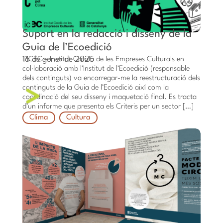
Suport en la redacció i disseny de la
Guia de l’Ecoedició
16 de gener de 2025
L’ICEC – Institut Català de les Empreses Culturals en
col·laboració amb l’Institut de l’Ecoedició (responsable
dels continguts) va encarregar-me la reestructuració dels
continguts de la Guia de l’Ecoedició així com la
coordinació del seu disseny i maquetació final. Es tracta
d’un informe que presenta els Criteris per un sector […]
Clima
Cultura