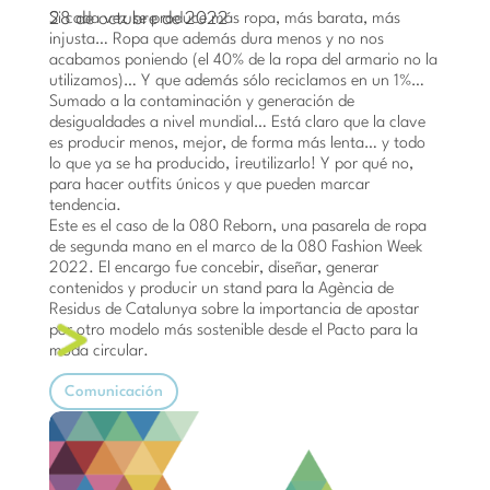
28 de octubre de 2022
Si cada vez se produce más ropa, más barata, más
injusta… Ropa que además dura menos y no nos
acabamos poniendo (el 40% de la ropa del armario no la
utilizamos)… Y que además sólo reciclamos en un 1%…
Sumado a la contaminación y generación de
desigualdades a nivel mundial… Está claro que la clave
es producir menos, mejor, de forma más lenta… y todo
lo que ya se ha producido, ¡reutilizarlo! Y por qué no,
para hacer outfits únicos y que pueden marcar
tendencia.
Este es el caso de la 080 Reborn, una pasarela de ropa
de segunda mano en el marco de la 080 Fashion Week
2022. El encargo fue concebir, diseñar, generar
contenidos y producir un stand para la Agència de
Residus de Catalunya sobre la importancia de apostar
por otro modelo más sostenible desde el Pacto para la
moda circular.
Comunicación