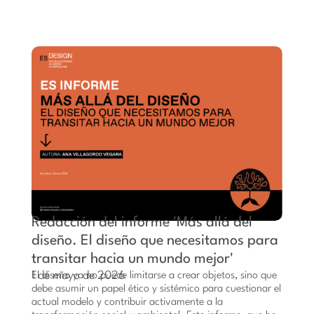
Redacción del informe 'Más allá del
diseño. El diseño que necesitamos para
transitar hacia un mundo mejor'
1 de mayo de 2026
El diseño ya no puede limitarse a crear objetos, sino que
debe asumir un papel ético y sistémico para cuestionar el
actual modelo y contribuir activamente a la