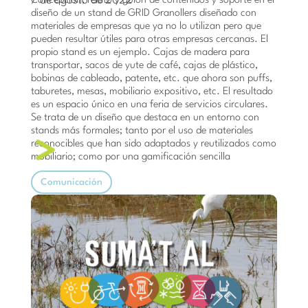
7 de agosto de 2022
Concepción, relato y guión de contenidos y soporte en el
diseño de un stand de GRID Granollers diseñado con
materiales de empresas que ya no lo utilizan pero que
pueden resultar útiles para otras empresas cercanas. El
propio stand es un ejemplo. Cajas de madera para
transportar, sacos de yute de café, cajas de plástico,
bobinas de cableado, patente, etc. que ahora son puffs,
taburetes, mesas, mobiliario expositivo, etc. El resultado
es un espacio único en una feria de servicios circulares.
Se trata de un diseño que destaca en un entorno con
stands más formales; tanto por el uso de materiales
reconocibles que han sido adaptados y reutilizados como
mobiliario; como por una gamificación sencilla
Comunicación