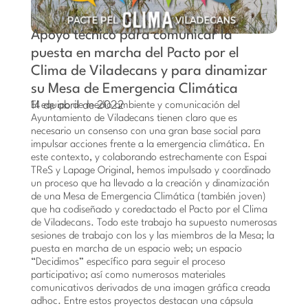
Apoyo técnico para comunicar la
puesta en marcha del Pacto por el
Clima de Viladecans y para dinamizar
su Mesa de Emergencia Climática
14 de abril de 2022
El equipo de medio ambiente y comunicación del
Ayuntamiento de Viladecans tienen claro que es
necesario un consenso con una gran base social para
impulsar acciones frente a la emergencia climática. En
este contexto, y colaborando estrechamente con Espai
TReS y Lapage Original, hemos impulsado y coordinado
un proceso que ha llevado a la creación y dinamización
de una Mesa de Emergencia Climática (también joven)
que ha codiseñado y coredactado el Pacto por el Clima
de Viladecans. Todo este trabajo ha supuesto numerosas
sesiones de trabajo con los y las miembros de la Mesa; la
puesta en marcha de un espacio web; un espacio
“Decidimos” específico para seguir el proceso
participativo; así como numerosos materiales
comunicativos derivados de una imagen gráfica creada
adhoc. Entre estos proyectos destacan una cápsula