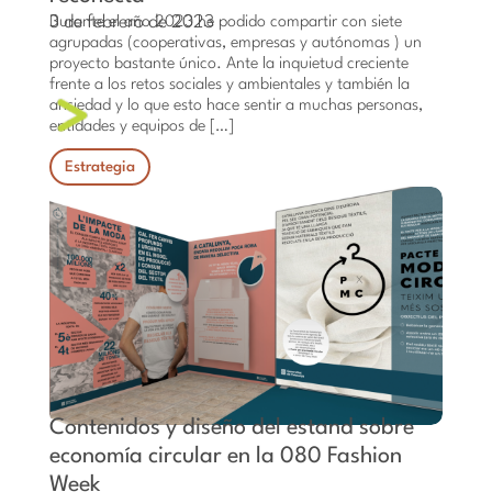
3 de febrero de 2023
Durante el año 2023 he podido compartir con siete
agrupadas (cooperativas, empresas y autónomas ) un
proyecto bastante único. Ante la inquietud creciente
frente a los retos sociales y ambientales y también la
ansiedad y lo que esto hace sentir a muchas personas,
entidades y equipos de […]
Estrategia
Contenidos y diseño del estand sobre
economía circular en la 080 Fashion
Week