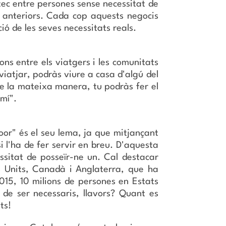
tec entre persones sense necessitat de
e anteriors. Cada cop aquests negocis
ció de les seves necessitats reals.
ns entre els viatgers i les comunitats
viatjar, podràs viure a casa d'algú del
 De la mateixa manera, tu podràs fer el
 mí".
oor" és el seu lema, ja que mitjançant
si l'ha de fer servir en breu. D'aquesta
sitat de posseïr-ne un. Cal destacar
s Units, Canadà i Anglaterra, que ha
2015, 10 milions de persones en Estats
 de ser necessaris, llavors? Quant es
ts!