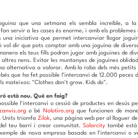
joguina que una setmana els sembla increïble, a la
 fan servir a les cases és enorme, i amb els problemes
 una iniciativa que permet intercanviar llogar joguin
ò vol dir que pots comptar amb una joguina de divers
nera els teus fills podran jugar amb joguines de diver
a altres nens. Evitar les muntanyes de joguines obli
a alternativa a valorar. Amb la roba dels més petit
ebés que ha fet possible l'intercanvi de 12.000 peces 
s mateixos: "Clothes don't grow. Kids do".
erò està nou. Què en faig?
ssible l'intercanvi o cessió de productes en desús p
rcanvis.org
o bé
Nolotiro.org
que funcionen de maner
s Units triomfa
Zilok
, una pàgina web per al lloguer d
el teu barri i crear comunitat.
Solarcity
també està f
 exemple de nova empresa basada en l'intercanvi o v