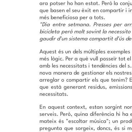
ara potser ho han estat. Però la conj
que basen el seu èxit en compartir i i
més beneficiosa per a tots.
"Dia entre setmana. Presses per arr
bicicleta però molt sovint la necessito
gaudir d'un sistema compartit d'ús de 
Aquest és un dels múltiples exemples 
més lògic. Per a què vull posseïr tot 
amb les necessitats i tendències del 
nova manera de gestionar els nostres 
arreglar o compartir els que tenim? E
que està generant residus, emissions,
necessitats.
En aquest context, estan sorgint nom
serveis. Però, quina diferència hi ha
mateix és "escoltar música"; un produ
pregunta que sorgeix, doncs, és si 