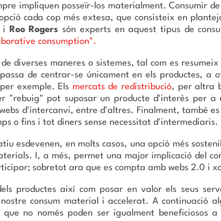
empre impliquen posseïr-los materialment. Consumir de
 opció cada cop més extesa, que consisteix en plant
i
Roo Rogers
són experts en aquest tipus de consum
laborative consumption".
 de diverses maneres o sistemes, tal com es resumeix
assa de centrar-se únicament en els productes, a of
 per exemple. Els
mercats de redistribució
, per altra
r "rebuig" pot suposar un producte d'interès per a 
webs d'intercanvi, entre d'altres. Finalment, també e
ps o fins i tot diners sense necessitat d'intermediaris.
tiu esdevenen, en molts casos, una opció més sostenibl
erials. I, a més, permet una major implicació del co
rticipar; sobretot ara que es compta amb webs 2.0 i xa
dels productes així com posar en valor els seus serv
nostre consum material i accelerat. A continuació al
 que no només poden ser igualment beneficiosos a n