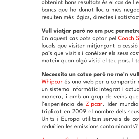
obtenint bons resultats és el cas de 
bancs que ha donat lloc a més negoci
resulten més lògics, directes i satisfa
Vull viatjar però no em puc permetr
En aquest cas pots optar pel
Coach S
locals que visiten mitjançant la cessi
país que visitis i conèixer els seus c
mateix quan algú visiti el teu país. I 
Necessito un cotxe però no me'n vul
Whipcar
és una web per a compartir co
un sistema informàtic integrat i actual
manera, i amb un grup de veïns que 
l'experiència de
Zipcar
, líder mundi
triplicat en 2009 el nombre dels seus
Units i Europa utilitzin serveis de 
reduïrien les emissions contaminants? C