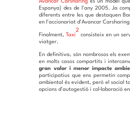
Avancar Carsharing
és un model que 
Espanya) des de l'any 2005. Ja comp
diferents entre les que destaquen Ba
en l'accionariat d'Avancar Carsharing p
2
Finalment,
Taxi
consisteix en un serv
viatger.
En definitiva, són nombrosos els exe
en molts casos compartits i intercan
gran valor i menor impacte ambie
participatius que ens permetin compt
ambiental és evident, però el social t
opcions d'autogestió i col·laboració e