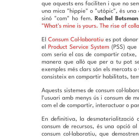
que aquests ens faciliten i que no s
una mica "hippie" o "utòpic", és una
sinó "com" ho fem.
Rachel Botsman
"What's mine is yours. The rise of col
El
Consum Col·laboratiu
es pot donar
el
Product Service System
(PSS) que p
com seria el cas de compartir cotxe,
manera que allò que per a tu pot se
exemples més clars són els mercats o 
consisteix en compartir habilitats, tem
Aquests sistemes de consum col·labora
l'usuari amb menys ús i consum de mat
com el de compartir, interactuar o pa
En definitiva, la desmaterialització 
consum de recursos, és una opció al 
consum col·laboratiu, que demostren