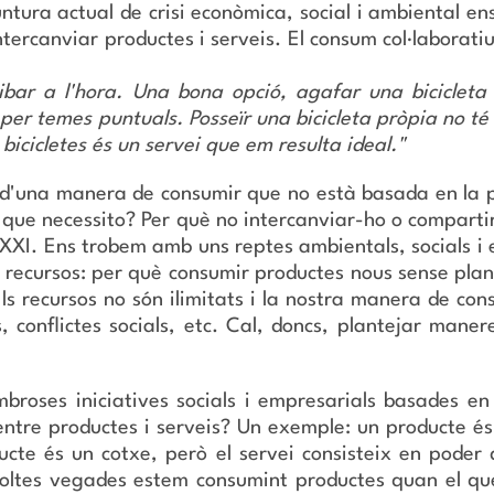
untura actual de crisi econòmica, social i ambiental e
ntercanviar productes i serveis. El consum col·laborat
ibar a l'hora. Una bona opció, agafar una bicicleta 
 per temes puntuals. Posseïr una bicicleta pròpia no té
bicicletes és un servei que em resulta ideal."
d'una manera de consumir que no està basada en la pro
el que necessito? Per què no intercanviar-ho o comparti
s.XXI. Ens trobem amb uns reptes ambientals, socials i
recursos: per què consumir productes nous sense plan
ls recursos no són ilimitats i la nostra manera de co
 conflictes socials, etc. Cal, doncs, plantejar manere
broses iniciatives socials i empresarials basades en 
 entre productes i serveis? Un exemple: un producte és
cte és un cotxe, però el servei consisteix en poder 
moltes vegades estem consumint productes quan el que