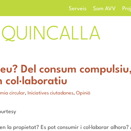
Serveis
Som AVV
Pro
QUINCALLA
teu? Del consum compulsiu, 
 col·laboratiu
mia circular
,
Iniciatives ciutadanes
,
Opinió
en la propietat? Es pot consumir i col·laborar alhora?