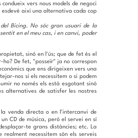
ns condueix vers nous models de negoci
iu esdevé així una alternativa cada cop
del Bicing. No sóc gran usuari de la
 sentit en el meu cas, i en canvi, poder
pietat, sinó en l'ús; que de fet és el
r-ho? De fet, "posseïr" ja no correspon
 econòmics que ens dirigeixen vers una
tejar-nos si els necessitem o si podem
nsumir no només els està esgotant sinó
s alternatives de satisfer les nostres
la venda directa o en l'intercanvi de
 un CD de música, però el servei en sí
desplaçar-te grans distàncies; etc. La
 realment necessitem són els serveis