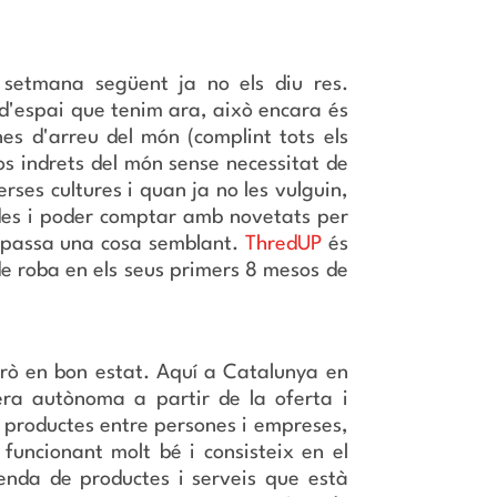
 setmana següent ja no els diu res.
 d'espai que tenim ara, això encara és
es d'arreu del món (complint tots els
os indrets del món sense necessitat de
ses cultures i quan ja no les vulguin,
dades i poder comptar amb novetats per
s passa una cosa semblant.
ThredUP
és
de roba en els seus primers 8 mesos de
erò en bon estat. Aquí a Catalunya en
a autònoma a partir de la oferta i
e productes entre persones i empreses,
uncionant molt bé i consisteix en el
enda de productes i serveis que està