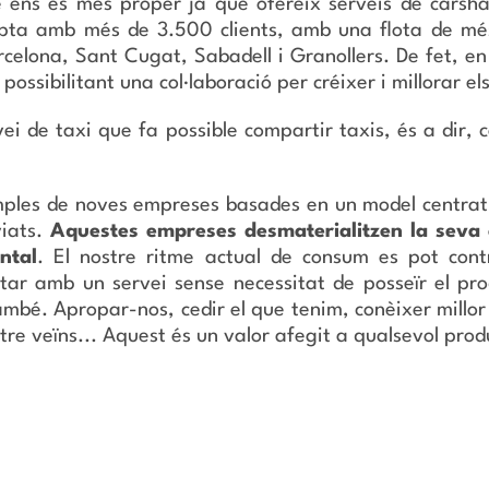
ens és més proper ja que ofereix serveis de carsha
ta amb més de 3.500 clients, amb una flota de més 
rcelona, Sant Cugat, Sabadell i Granollers. De fet, 
ossibilitant una col·laboració per créixer i millorar el
ei de taxi que fa possible compartir taxis, és a dir, 
mples de noves empreses basades en un model centrat e
viats.
Aquestes empreses desmaterialitzen la seva o
ntal
. El nostre ritme actual de consum es pot cont
ar amb un servei sense necessitat de posseïr el prod
ambé. Apropar-nos, cedir el que tenim, conèixer millor l
ntre veïns... Aquest és un valor afegit a qualsevol prod