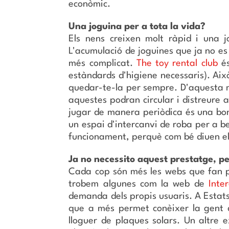
econòmic.
Una joguina per a tota la vida?
Els nens creixen molt ràpid i una 
L'acumulació de joguines que ja no es
més complicat.
The toy rental club
és
estàndards d'higiene necessaris). Aix
quedar-te-la per sempre. D'aquesta ma
aquestes podran circular i distreure 
jugar de manera periòdica és una bon
un espai d'intercanvi de roba per a b
funcionament, perquè com bé diuen ell
Ja no necessito aquest prestatge, p
Cada cop són més les webs que fan po
trobem algunes com la web de
Inte
demanda dels propis usuaris. A Estat
que a més permet conèixer la gent d
lloguer de plaques solars. Un altre