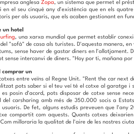
l'empresa anglesa
Zopa
, un sistema que permet el près
 en el seu cinquè any d'existència que en els quatr
ctoris per als usuaris, que els acaben gestionant en fun
e un hotel
urfing
, una xarxa mundial que permet establir conexio
ó del "sofà" de casa als turistes. D'aquesta manera, en 
ostums, sense haver de gastar diners en l'allotjament.
tot sense intercanvi de diners. "Hoy por ti, mañana por
l comprar un
txes entre veïns al Regne Unit. "Rent the car next d
itzat pots saber si el teu veí té el cotxe al garatge i 
es posin d'acord, pots disposar de cotxe sense neces
al del carsharing amb més de 350.000 socis a Estat
 usuaris. De fet, alguns estudis preveuen que l'any 
cotxe compartit com aquests. Quants cotxes deixarien
om milloraria la qualitat de l'aire de les nostres ciuta