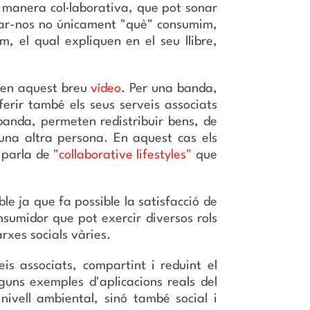
 manera col·laborativa, que pot sonar
ejar-nos no únicament "què" consumim,
, el qual expliquen en el seu llibre,
 en aquest breu
vídeo
. Per una banda,
erir també els seus serveis associats
 banda, permeten redistribuir bens, de
una altra persona. En aquest cas els
s parla de
"collaborative lifestyles"
que
e ja que fa possible la satisfacció de
nsumidor que pot exercir diversos rols
rxes socials vàries.
eis associats, compartint i reduint el
guns exemples d'aplicacions reals del
ivell ambiental, sinó també social i