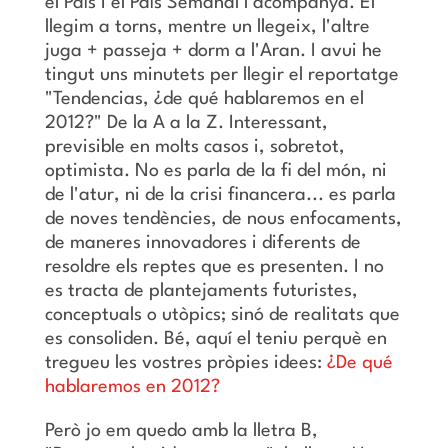
el País i el País Semanal l'acompanya. El
llegim a torns, mentre un llegeix, l'altre
juga + passeja + dorm a l'Aran. I avui he
tingut uns minutets per llegir el reportatge
"Tendencias, ¿de qué hablaremos en el
2012?" De la A a la Z. Interessant,
previsible en molts casos i, sobretot,
optimista. No es parla de la fi del món, ni
de l'atur, ni de la crisi financera... es parla
de noves tendències, de nous enfocaments,
de maneres innovadores i diferents de
resoldre els reptes que es presenten. I no
es tracta de plantejaments futuristes,
conceptuals o utòpics; sinó de realitats que
es consoliden. Bé, aquí el teniu perquè en
tregueu les vostres pròpies idees:
¿De qué
hablaremos en 2012?
Però jo em quedo amb la lletra B,