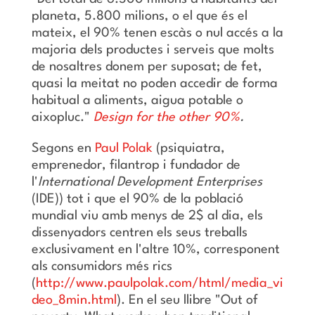
planeta, 5.800 milions, o el que és el
mateix, el 90% tenen escàs o nul accés a la
majoria dels productes i serveis que molts
de nosaltres donem per suposat; de fet,
quasi la meitat no poden accedir de forma
habitual a aliments, aigua potable o
aixopluc."
Design for the other 90%
.
Segons en
Paul Polak
(psiquiatra,
emprenedor, filantrop i fundador de
l'
International Development Enterprises
(IDE)) tot i que el 90% de la població
mundial viu amb menys de 2$ al dia, els
dissenyadors centren els seus treballs
exclusivament en l'altre 10%, corresponent
als consumidors més rics
(
http://www.paulpolak.com/html/media_vi
deo_8min.html
). En el seu llibre "Out of