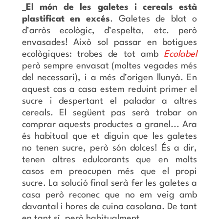
_El món de les galetes i cereals està
plastificat en excés
. Galetes de blat o
d’arròs ecològic, d’espelta, etc. però
envasades! Això sol passar en botigues
ecològiques: trobes de tot amb
Ecolabel
però sempre envasat (moltes vegades més
del necessari), i a més d’origen llunyà. En
aquest cas a casa estem reduint primer el
sucre i despertant el paladar a altres
cereals. El següent pas serà trobar on
comprar aquests productes a granel... Ara
és habitual que et diguin que les galetes
no tenen sucre, però són dolces! És a dir,
tenen altres edulcorants que en molts
casos em preocupen més que el propi
sucre. La solució final serà fer les galetes a
casa però reconec que no em veig amb
davantal i hores de cuina casolana. De tant
en tant sí, però habitualment...