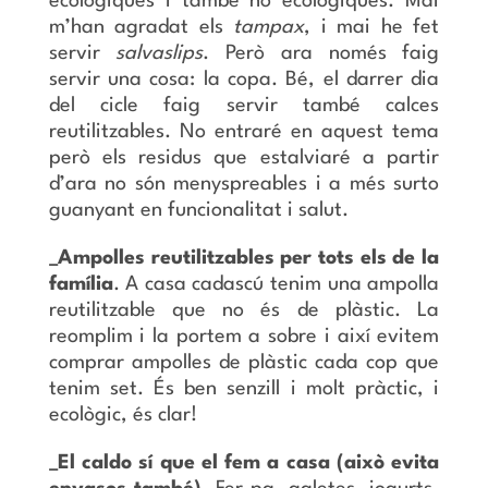
ecològiques i també no ecològiques. Mai
m’han agradat els
tampax
, i mai he fet
servir
salvaslips
. Però ara només faig
servir una cosa: la copa. Bé, el darrer dia
del cicle faig servir també calces
reutilitzables. No entraré en aquest tema
però els residus que estalviaré a partir
d’ara no són menyspreables i a més surto
guanyant en funcionalitat i salut.
_Ampolles reutilitzables per tots els de la
família
. A casa cadascú tenim una ampolla
reutilitzable que no és de plàstic. La
reomplim i la portem a sobre i així evitem
comprar ampolles de plàstic cada cop que
tenim set. És ben senzill i molt pràctic, i
ecològic, és clar!
_El caldo sí que el fem a casa (això evita