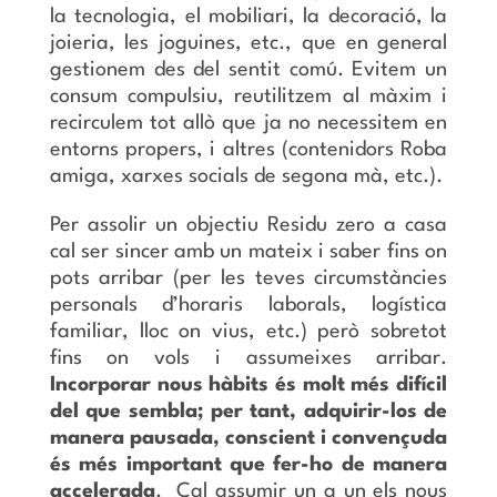
la tecnologia, el mobiliari, la decoració, la
joieria, les joguines, etc., que en general
gestionem des del sentit comú. Evitem un
consum compulsiu, reutilitzem al màxim i
recirculem tot allò que ja no necessitem en
entorns propers, i altres (contenidors Roba
amiga, xarxes socials de segona mà, etc.).
Per assolir un objectiu Residu zero a casa
cal ser sincer amb un mateix i saber fins on
pots arribar (per les teves circumstàncies
personals d’horaris laborals, logística
familiar, lloc on vius, etc.) però sobretot
fins on vols i assumeixes arribar.
Incorporar nous hàbits és molt més difícil
del que sembla; per tant, adquirir-los de
manera pausada, conscient i convençuda
és més important que fer-ho de manera
accelerada
. Cal assumir un a un els nous