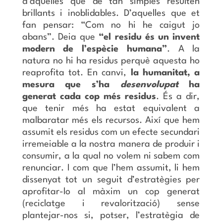
d’aquelles que de tan simples resulten
brillants i inoblidables. D’aquelles que et
fan pensar: “Com no hi he caigut jo
abans”. Deia que
“el residu és un invent
modern de l’espècie humana”
. A la
natura no hi ha residus perquè aquesta ho
reaprofita tot. En canvi,
la humanitat, a
mesura que s’ha
desenvolupat
ha
generat cada cop més residus
. És a dir,
que tenir més ha estat equivalent a
malbaratar més els recursos. Així que hem
assumit els residus com un efecte secundari
irremeiable a la nostra manera de produir i
consumir, a la qual no volem ni sabem com
renunciar. I com que l’hem assumit, li hem
dissenyat tot un seguit d’estratègies per
aprofitar-lo al màxim un cop generat
(reciclatge i revalorització) sense
plantejar-nos si, potser, l’estratègia de