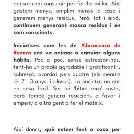
pensar com consumir per fer-ho millor. Així
gastem menys, omplim menys la casa i
generem menys residus. Però, tot i això,
continuem generant massa residus i en
som conscients
.
Iniciatives com les de
#Josoccoco de
Rezero
ens va animar a canviar alguns
hàbits
. Poc a poc, sense estressar-nos,
fent-ho un procés agradable i gratificant i,
sobretot, acordat pels quatre (els menuts
de 7 i 3 anys, inclosos). La societat no ens
ho posa fàcil. Ser un ‘bitxo raro’ costa,
però també genera reaccions a favor i
empeny a altra gent a fer el mateix.
Així doncs,
què estem fent a casa per