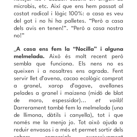
microbis, etc. Així que ens hem passat al
costat radical i lògic 100%: a casa es veu
del got i no hi ha palletes. “Però a casa
dels avis en tenen!”. “Però a casa nostra
no!”
_A casa ens fem la “Nocilla” i alguna
melmelada.
Això és molt recent però
sembla que funciona. Els nens no es
queixen i a nosaltres ens agrada. Fent
servir llet d’avena, cacao ecològic comprat
a granel, xarop d’agave, avellanes
pelades a granel i maizena (midó de blat
de moro, espessidor)...
et voilà
!
Darrerament també fem la melmelada (una
de llimona, dàtils i canyella), tot i que
només me la menjo jo. Tot això ajuda a
reduir envasos i a més et permet sortir dels