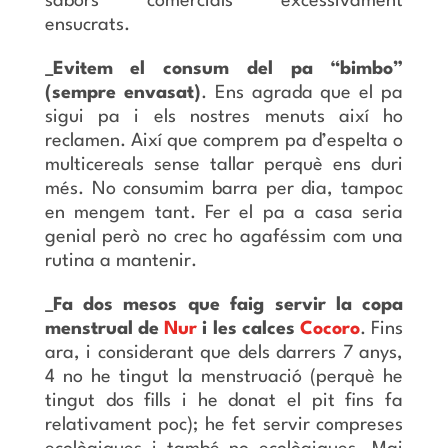
sabors comercials excessivament
ensucrats.
_Evitem el consum del pa “bimbo”
(sempre envasat)
. Ens agrada que el pa
sigui pa i els nostres menuts així ho
reclamen. Així que comprem pa d’espelta o
multicereals sense tallar perquè ens duri
més. No consumim barra per dia, tampoc
en mengem tant. Fer el pa a casa seria
genial però no crec ho agaféssim com una
rutina a mantenir.
_Fa dos mesos que faig servir la copa
menstrual de
Nur
i les calces
Cocoro
. Fins
ara, i considerant que dels darrers 7 anys,
4 no he tingut la menstruació (perquè he
tingut dos fills i he donat el pit fins fa
relativament poc); he fet servir compreses