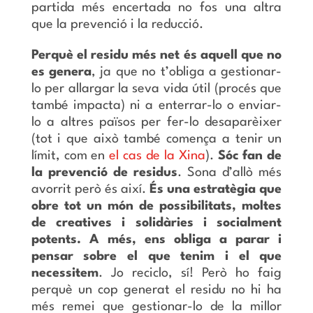
partida més encertada no fos una altra
que la prevenció i la reducció.
Perquè el residu més net és aquell que no
es genera
, ja que no t’obliga a gestionar-
lo per allargar la seva vida útil (procés que
també impacta) ni a enterrar-lo o enviar-
lo a altres països per fer-lo desaparèixer
(tot i que això també comença a tenir un
límit, com en
el cas de la Xina
).
Sóc fan de
la prevenció de residus
. Sona d’allò més
avorrit però és així.
És una estratègia que
obre tot un món de possibilitats, moltes
de creatives i solidàries i socialment
potents. A més, ens obliga a parar i
pensar sobre el que tenim i el que
necessitem
. Jo reciclo, sí! Però ho faig
perquè un cop generat el residu no hi ha
més remei que gestionar-lo de la millor