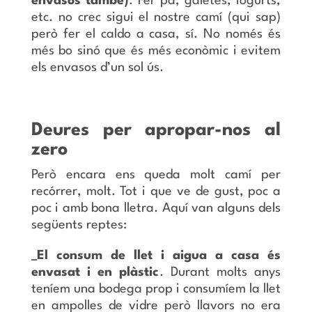
envasos també)
. Fer pa, galetes, iogurts,
etc. no crec sigui el nostre camí (qui sap)
però fer el caldo a casa, sí. No només és
més bo sinó que és més econòmic i evitem
els envasos d’un sol ús.
Deures per apropar-nos al
zero
Però encara ens queda molt camí per
recórrer, molt. Tot i que ve de gust, poc a
poc i amb bona lletra. Aquí van alguns dels
següents reptes:
_El consum de llet i aigua a casa és
envasat i en plàstic
. Durant molts anys
teníem una bodega prop i consumíem la llet
en ampolles de vidre però llavors no era