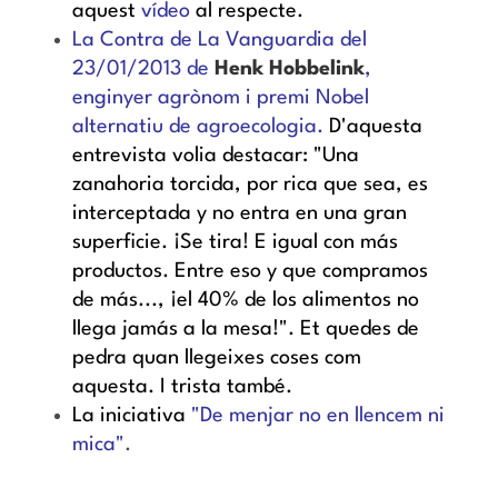
aquest
vídeo
al respecte.
La Contra de La Vanguardia del
23/01/2013 de
Henk Hobbelink
,
enginyer agrònom i premi Nobel
alternatiu de agroecologia
.
D'aquesta
entrevista volia destacar: "Una
zanahoria torcida, por rica que sea, es
interceptada y no entra en una gran
superficie. ¡Se tira! E igual con más
productos. Entre eso y que compramos
de más..., ¡el 40% de los alimentos no
llega jamás a la mesa!". Et quedes de
pedra quan
llegeixes coses com
aquesta. I trista també.
La iniciativa
"De menjar no en llencem ni
mica"
.