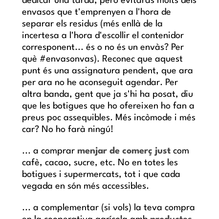
dedicar una tarda, però evitaràs molts dels
envasos que t'emprenyen a l'hora de
separar els residus (més enllà de la
incertesa a l'hora d'escollir el contenidor
corresponent... és o no és un envàs? Per
què #envasonvas). Reconec que aquest
punt és una assignatura pendent, que ara
per ara no he aconseguit agendar. Per
altra banda, gent que ja s'hi ha posat, diu
que les botigues que ho ofereixen ho fan a
preus poc assequibles. Més incòmode i més
car? No ho farà ningú!
... a
comprar
menjar de comerç just
com
cafè, cacao, sucre, etc. No en totes les
botigues i supermercats, tot i que cada
vegada en són més accessibles.
... a complementar (si vols) la teva compra