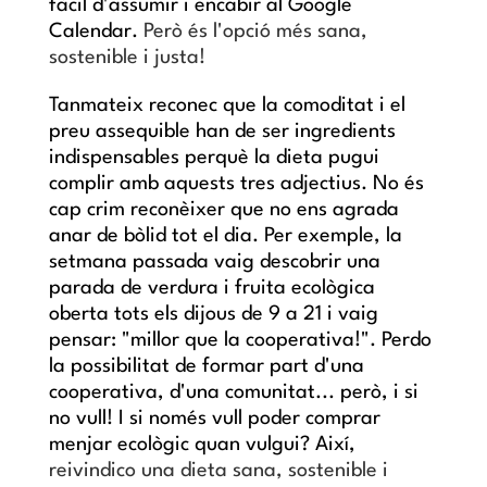
fàcil d'assumir i encabir al Google
Calendar.
Però és l'opció més sana,
sostenible i justa!
Tanmateix reconec que la comoditat i el
preu assequible han de ser ingredients
indispensables perquè la dieta pugui
complir amb aquests tres adjectius. No és
cap crim reconèixer que no ens agrada
anar de bòlid tot el dia. Per exemple, la
setmana passada vaig descobrir una
parada de verdura i fruita ecològica
oberta tots els dijous de 9 a 21 i vaig
pensar: "millor que la cooperativa!". Perdo
la possibilitat de formar part d'una
cooperativa, d'una comunitat... però, i si
no vull! I si només vull poder comprar
menjar ecològic quan vulgui? Així,
reivindico una dieta sana, sostenible i