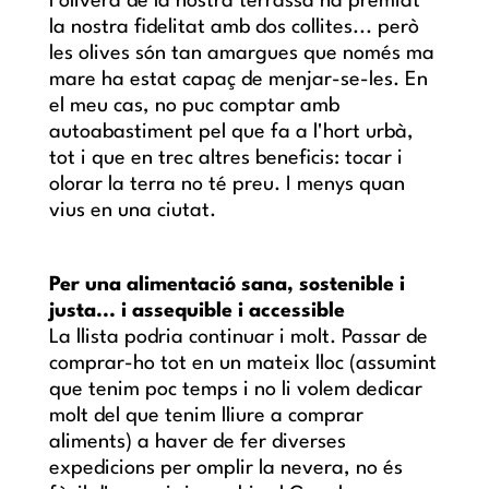
l'olivera de la nostra terrassa ha premiat
la nostra fidelitat amb dos collites... però
les olives són tan amargues que només ma
mare ha estat capaç de menjar-se-les. En
el meu cas, no puc comptar amb
autoabastiment pel que fa a l'hort urbà,
tot i que en trec altres beneficis: tocar i
olorar la terra no té preu. I menys quan
vius en una ciutat.
Per una alimentació sana, sostenible i
justa... i assequible i accessible
La llista podria continuar i molt. Passar de
comprar-ho tot en un mateix lloc (assumint
que tenim poc temps i no li volem dedicar
molt del que tenim lliure a comprar
aliments) a haver de fer diverses
expedicions per omplir la nevera, no és