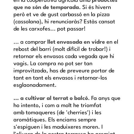
en la cooperativa agrícola amb
productes
que no són de temporada
. Si és hivern
però et ve de gust carbassó en la pizza
(cassolana), hi renunciaràs? Estàs cansat
de les carxofes... pot passar!
... a
comprar
llet envasada en vidre
en el
rebost del barri (molt difícil de trobar!) i
retornar els envasos cada vegada que hi
vagis. La compra no pot ser tan
improvitzada, has de preveure portar de
tant en tant els envasos i retornar-los
esglaonadament.
... a cultivar al terrat o balcó
. Fa anys que
ho intento, i com a molt he triomfat
amb
tomaqueres (de 'cherries') i les
aromàtiques. Els enciams sempre
s'espiguen i les maduixeres moren. I