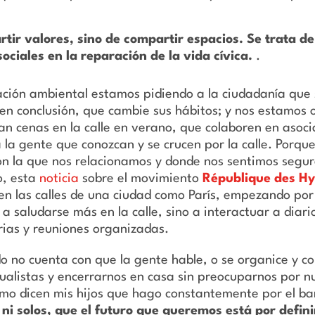
ir valores, sino de compartir espacios. Se trata de 
ociales en la reparación de la vida cívica.
.
ción ambiental estamos pidiendo a la ciudadanía que s
n conclusión, que cambie sus hábitos; y nos estamos o
an cenas en la calle en verano, que colaboren en asocia
 la gente que conozcan y se crucen por la calle. Porqu
n la que nos relacionamos y donde nos sentimos segur
o, esta
noticia
sobre el movimiento
République des Hy
n las calles de una ciudad como París, empezando por 
 a saludarse más en la calle, sino a interactuar a di
rias y reuniones organizadas.
o no cuenta con que la gente hable, o se organice y col
ualistas y encerrarnos en casa sin preocuparnos por nu
omo dicen mis hijos que hago constantemente por el ba
 ni solos, que el futuro que queremos está por defin