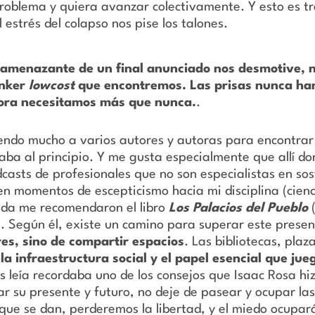
problema y quiera avanzar colectivamente. Y esto es t
estrés del colapso nos pise los talones.
amenazante de un final anunciado nos desmotive, n
únker
lowcost
que encontremos. Las prisas nunca han 
hora necesitamos más que nunca.
.
endo mucho a varios autores y autoras para encontrar
laba al principio. Y me gusta especialmente que allí 
odcasts de profesionales que no son especialistas en so
y en momentos de escepticismo hacia mi disciplina (cien
eda me recomendaron el libro
Los Palacios del Pueblo
e. Según él, existe un camino para superar este prese
es, sino de compartir espacios
. Las bibliotecas, plaz
 la infraestructura social y el papel esencial que jue
s leía recordaba uno de los consejos que Isaac Rosa hi
rar su presente y futuro, no deje de pasear y ocupar las
 que se dan, perderemos la libertad, y el miedo ocupar