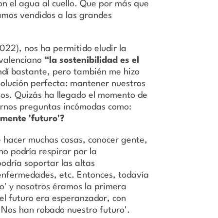
on el agua al cuello. Que por más que
amos vendidos a las grandes
022), nos ha permitido eludir la
r valenciano
“la sostenibilidad es el
undí bastante, pero también me hizo
 solución perfecta: mantener nuestros
smos. Quizás ha llegado el momento de
ernos preguntas incómodas como:
amente 'futuro'?
é hacer muchas cosas, conocer gente,
o podría respirar por la
podría soportar las altas
enfermedades, etc. Entonces, todavía
do' y nosotros éramos la primera
el futuro era esperanzador, con
: 'Nos han robado nuestro futuro'.