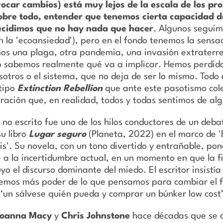
car cambios) está muy lejos de la escala de los pr
sobre todo, entender que tenemos cierta capacidad d
ecidimos que no hay nada que hacer
. Algunos segui
 la 'ecoansiedad'), pero en el fondo tenemos la sensaci
os una plaga, otra pandemia, una invasión extraterres
 sabemos realmente qué va a implicar. Hemos perdido 
tros o el sistema, que no deja de ser lo mismo. Todo
 tipo
Extinction Rebellion
que ante este pasotismo cole
tración que, en realidad, todos y todas sentimos de a
 o no escrito fue uno de los hilos conductores de un de
u libro
Lugar seguro
(Planeta, 2022) en el marco de '
sis'. Su novela, con un tono divertido y entrañable, p
 a la incertidumbre actual, en un momento en que la fi
o el discurso dominante del miedo. El escritor insistí
nemos más poder de lo que pensamos para cambiar el 
‘un sálvese quién pueda y comprar un búnker low cost’
oanna Macy
y
Chris Johnstone
hace décadas que se d