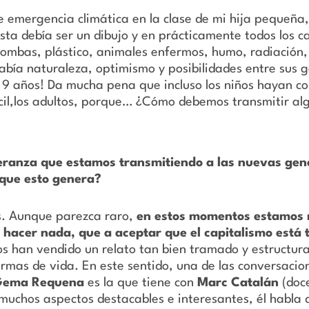
 emergencia climática en la clase de mi hija pequeña, 
ta debía ser un dibujo y en prácticamente todos los c
ombas, plástico, animales enfermos, humo, radiación, e
abía naturaleza, optimismo y posibilidades entre sus g
e 9 años! Da mucha pena que incluso los niños hayan c
il,los adultos, porque… ¿Cómo debemos transmitir al
eranza que estamos transmitiendo a las nuevas ge
 que esto genera?
s. Aunque parezca raro,
en estos momentos estamos m
 hacer nada, que a aceptar que el capitalismo está
s han vendido un relato tan bien tramado y estructurad
ormas de vida. En este sentido, una de las conversaci
Gema Requena
es la que tiene con
Marc Catalán
(doc
 muchos aspectos destacables e interesantes, él habla