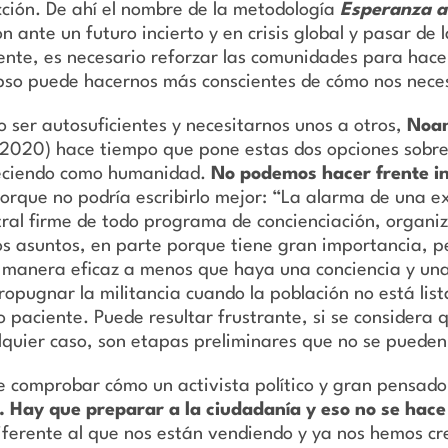
ción. De ahí el nombre de la metodología
Esperanza a
 ante un futuro incierto y en crisis global y pasar de 
ente, es necesario reforzar las comunidades para hacer
lapso puede hacernos más conscientes de cómo nos nece
o ser autosuficientes y necesitarnos unos a otros,
Noa
2020) hace tiempo que pone estas dos opciones sobre
eciendo como humanidad.
No podemos hacer frente in
porque no podría escribirlo mejor: “La alarma de una 
ntral firme de todo programa de concienciación, organiz
os asuntos, en parte porque tiene gran importancia, p
 manera eficaz a menos que haya una conciencia y un
opugnar la militancia cuando la población no está list
o paciente. Puede resultar frustrante, si se considera
lquier caso, son etapas preliminares que no se pueden
te comprobar cómo un activista político y gran pens
a.
Hay que preparar a la ciudadanía y eso no se hace
iferente al que nos están vendiendo y ya nos hemos cre