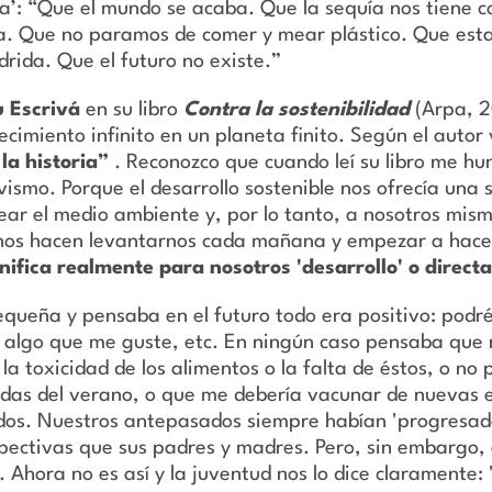
a’: “Que el mundo se acaba. Que la sequía nos tiene c
a. Que no paramos de comer y mear plástico. Que est
drida. Que el futuro no existe.”
 Escrivá
en su libro
Contra la sostenibilidad
(Arpa, 2
ecimiento infinito en un planeta finito. Según el auto
la historia”
. Reconozco que cuando leí su libro me h
vismo. Porque el desarrollo sostenible nos ofrecía una
ropear el medio ambiente y, por lo tanto, a nosotros mi
 nos hacen levantarnos cada mañana y empezar a hac
gnifica realmente para nosotros 'desarrollo' o direct
equeña y pensaba en el futuro todo era positivo: podr
n algo que me guste, etc. En ningún caso pensaba que n
a toxicidad de los alimentos o la falta de éstos, o no 
idas del verano, o que me debería vacunar de nuevas 
ados. Nuestros antepasados ​​siempre habían 'progresa
pectivas que sus padres y madres. Pero, sin embargo, 
n. Ahora no es así y la juventud nos lo dice claramente