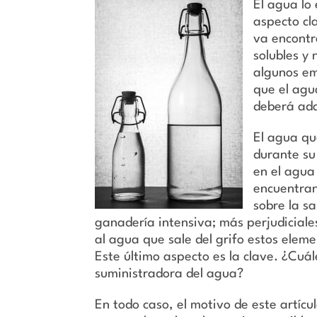
El agua lo 
aspecto cl
va encontr
solubles y
algunos em
que el agu
deberá ada
El agua qu
durante su 
en el agua
encuentran
sobre la sa
ganadería intensiva; más perjudiciales
al agua que sale del grifo estos elem
Este último aspecto es la clave. ¿Cuá
suministradora del agua?
En todo caso, el motivo de este artíc