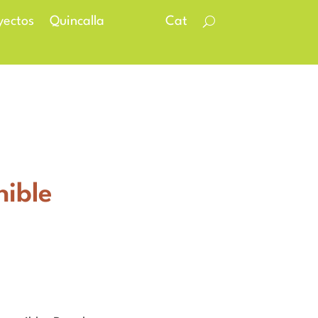
yectos
Quincalla
Cat
nible