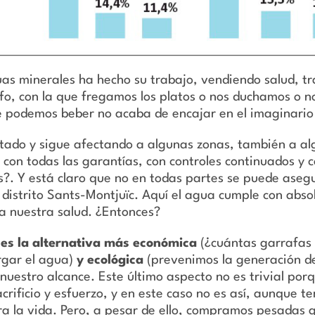
uas minerales ha hecho su trabajo, vendiendo salud, t
ifo, con la que fregamos los platos o nos duchamos o n
e podemos beber no acaba de encajar en el imaginario 
ctado y sigue afectando a algunas zonas, también a al
a con todas las garantías, con controles continuados y 
as?. Y está claro que no en todas partes se puede aseg
 distrito Sants-Montjuïc. Aquí el agua cumple con abs
a nuestra salud. ¿Entonces?
 es la alternativa más económica
(¿cuántas garrafas
rgar el agua)
y ecológica
(prevenimos la generación de
 nuestro alcance. Este último aspecto no es trivial p
crificio y esfuerzo, y en este caso no es así, aunque 
ra la vida. Pero, a pesar de ello, compramos pesadas 