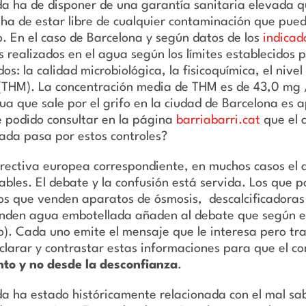
a ha de disponer de una garantía sanitaria elevada qu
ha de estar libre de cualquier contaminación que pueda
o.
En el caso de Barcelona y según datos de los
indicad
s realizados en el agua según los límites establecidos 
os: la calidad microbiológica, la fisicoquímica, el nive
THM). La concentración media de THM es de 43,0 mg / li
 agua que sale por el grifo en la ciudad de Barcelona 
he podido consultar en la página
barriabarri.cat
que el 
ada pasa por estos controles?
irectiva europea correspondiente, en muchos casos el 
bles. El debate y la confusión está servida. Los que po
os que venden aparatos de ósmosis, descalcificadoras y
enden agua embotellada añaden al debate que según ell
o). Cada uno emite el mensaje que le interesa pero tr
clarar y contrastar estas informaciones para que el c
nto y no desde la desconfianza
.
 ha estado históricamente relacionada con el mal sabo