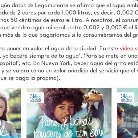
egún datos de Legambiente se afirma que el agua emb
o de 2 euros por cada 1.000 litros, es decir, 0,002 € 
s 50 céntimos de euros el litro. A nosotros, el cons
s que venden agua mineral: entre 0,002 y 0,003 € el li
más de lo que pagaríamos si la consumiéramos del gr
a poner en valor el agua de la ciudad. En este
vídeo
s
, yo beberé siempre de tu agua’, ‘París se mete en una
 capital’, etc. En Nueva York, beber agua del grifo es
s y se valora como un valor añadido del servicio que e
que se paga la propina).