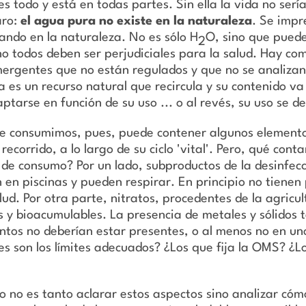
es todo y está en todas partes. Sin ella la vida no serí
aro:
el agua pura no existe en la naturaleza
. Se impr
ando en la naturaleza. No es sólo H
O, sino que puede
2
 no todos deben ser perjudiciales para la salud. Hay co
ergentes que no están regulados y que no se analizan.
a es un recurso natural que recircula y su contenido v
ptarse en función de su uso ... o al revés, su uso se d
e consumimos, pues, puede contener algunos element
recorrido, a lo largo de su ciclo 'vital'. Pero, qué co
 de consumo? Por un lado, subproductos de la desinfecc
 en piscinas y pueden respirar. En principio no tiene
lud. Por otra parte, nitratos, procedentes de la agricult
 y bioacumulables. La presencia de metales y sólidos t
entos no deberían estar presentes, o al menos no en un
les son los límites adecuados? ¿Los que fija la OMS? 
ulo no es tanto aclarar estos aspectos sino analizar c